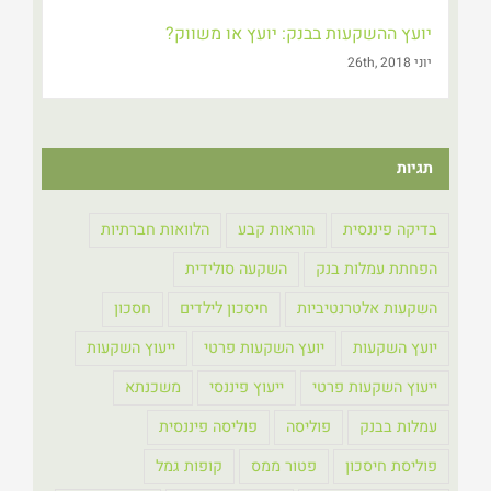
יועץ ההשקעות בבנק: יועץ או משווק?
יוני 26th, 2018
תגיות
בדיקה פיננסית
הוראות קבע
הלוואות חברתיות
הפחתת עמלות בנק
השקעה סולידית
השקעות אלטרנטיביות
חיסכון לילדים
חסכון
יועץ השקעות
יועץ השקעות פרטי
ייעוץ השקעות
ייעוץ השקעות פרטי
ייעוץ פיננסי
משכנתא
עמלות בבנק
פוליסה
פוליסה פיננסית
פוליסת חיסכון
פטור ממס
קופות גמל